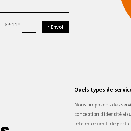
=
6 + 14
Envoi
Quels types de servic
Nous proposons des servic
conception d’identité vis
s.
référencement, de gestio