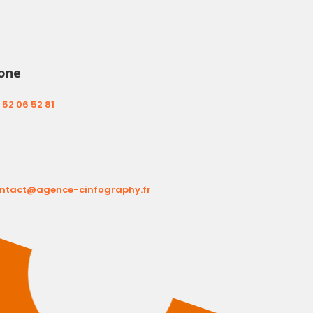
one
 52 06 52 81
ntact@agence-cinfography.fr